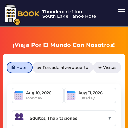
Thunderchief Inn
BOOK
South Lake Tahoe Hotel
¡Viaja Por El Mundo Con Nosotros!
🏨 Hotel
🚗 Traslado al aeropuerto
🎯 Visitas
Monday
Tuesday
▼